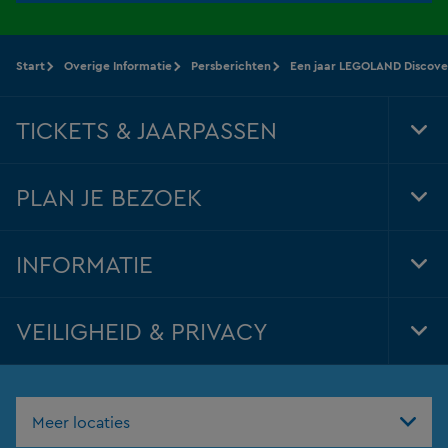
Start
Overige Informatie
Persberichten
Een jaar LEGOLAND Discove
TICKETS & JAARPASSEN
Tog
Foo
Nav
PLAN JE BEZOEK
Tog
Foo
Nav
INFORMATIE
Tog
Foo
Nav
VEILIGHEID & PRIVACY
Tog
Foo
Nav
Meer locaties