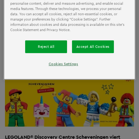
donderdag 23 juni 2022
personalise content, deliver and measure advertising, and enable social
media features. Through these technologies, we process your personal
Verjaardag, Feest
data. You can accept all cookies, reject all non-essential cookies, or
manage your preferences by clicking “Cookie Settings”. Further
information about cookies and data processing is available on this site’s
Cookie Statement and Privacy Notice.
Reject All
Accept All Cookies
Cookies Settings
LEGOLAND
®
Discovery Centre Scheveningen viert