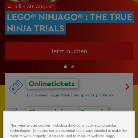
4. Juli – 30. August
LEGO® NINJAGO® : THE TRUE
NINJA TRIALS
Jetzt buchen
Onlinetickets
Buche einen Tag im Voraus und spare 2€ pro Person
Plane
deinen
Besuch
Hier findest du alle Infos zu deinem Besuch
This website uses cookies, including third-party cookies and similar
technologies. Some cookies are essential and always enabled to make the
website work properly. Others are used to measure website usage,