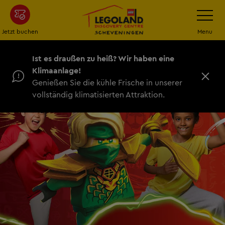
Zum
Navigatio
umschalt
Hauptinhalt
springen
Jetzt buchen
Menu
Ist es draußen zu heiß? Wir haben eine
Klimaanlage!
S
Genießen Sie die kühle Frische in unserer
c
vollständig klimatisierten Attraktion.
h
l
i
e
ß
e
n