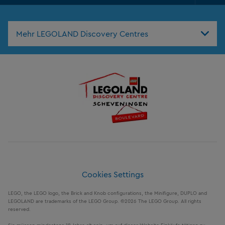
Foo
Nav
Mehr LEGOLAND Discovery Centres
Cookies Settings
LEGO, the LEGO logo, the Brick and Knob configurations, the Minifigure, DUPLO and
LEGOLAND are trademarks of the LEGO Group. ©2026 The LEGO Group. All rights
reserved.