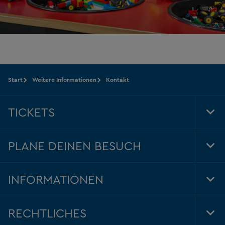
Start
Weitere Informationen
Kontakt
TICKETS
Tog
Foo
Nav
PLANE DEINEN BESUCH
Tog
Foo
Nav
INFORMATIONEN
Tog
Foo
Nav
RECHTLICHES
Tog