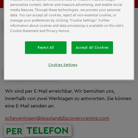
personalise content, deliver and measure advertising, and enable social
media features. Through these technologies, we process your personal
data. You can accept all cookies, reject all non-essential cookies, or
manage your preferences by clicking “Cookie Settings”. Further
POST
PER
information about cookies and data processing is available on this site’s
Cookie Statement and Privacy Notice.
Strandweg 13K
Reject All
Accept All Cookies
2586JK
Den Haag
Cookies Settings
E-MAIL
PER
Wir sind per E-Mail erreichbar. Wir bemühen uns,
innerhalb von zwei Werktagen zu antworten. Sie können
eine E-Mail senden an:
scheveningen@legolanddiscoverycentre.com
TELEFON
PER