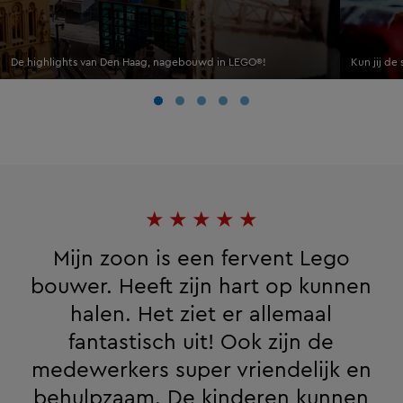
De highlights van Den Haag, nagebouwd in LEGO®!
Kun jij de
★
★
★
★
★
Mijn zoon is een fervent Lego
bouwer. Heeft zijn hart op kunnen
halen. Het ziet er allemaal
fantastisch uit! Ook zijn de
medewerkers super vriendelijk en
behulpzaam. De kinderen kunnen