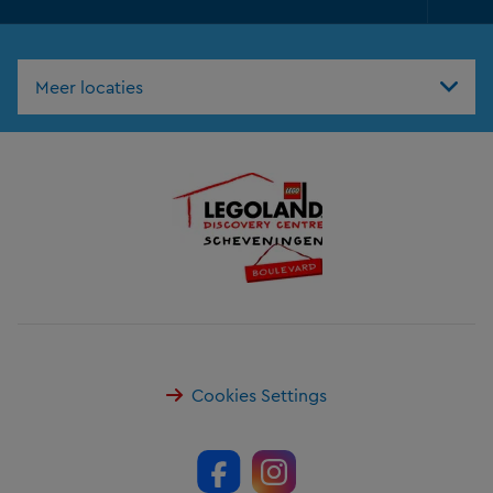
Foo
Nav
Meer locaties
Cookies Settings