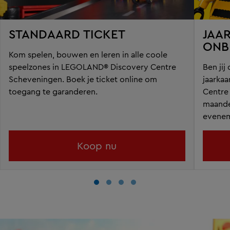
STANDAARD TICKET
JAA
ONB
Kom spelen, bouwen en leren in alle coole
speelzones in LEGOLAND® Discovery Centre
Ben ji
Scheveningen. Boek je ticket online om
jaarkaa
toegang te garanderen.
Centre
maande
evenem
Koop nu