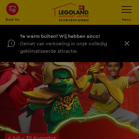
Ga
Schakel
navigatie
naar
de
Boek Nu
Menu
hoofdinhoud
Te warm buiten? Wij hebben airco!
Geniet van verkoeling in onze volledig
D
geklimatiseerde attractie.
i
c
h
t
4 Juli – 30 Augustus