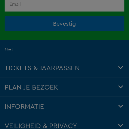
Bevestig
Start
TICKETS & JAARPASSEN
Tog
Foo
Nav
PLAN JE BEZOEK
Tog
Foo
Nav
INFORMATIE
Tog
Foo
Nav
VEILIGHEID & PRIVACY
Tog