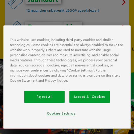
12 maanden onbeperkt LEGO® speelplezier!
Reserveer
hier
This website uses cookies, including third-party cookies and similar
technologies. Some cookies are essential and always enabled to make the
Miljoenen LEGO steentjes
7+ zones & een attractie rit
website work properly. Others are used to measure website usage,
personalise content, deliver and measure advertising, and enable social
media features. Through these technologies, we process your personal
Online vanaf
data. You can accept all cookies, reject all non-essential cookies, or
€21
manage your preferences by clicking “Cookie Settings”. Further
information about cookies and data processing is available on this site’s
Cookie Statement and Privacy Notice.
Reject All
Accept All Cookies
Cookies Settings