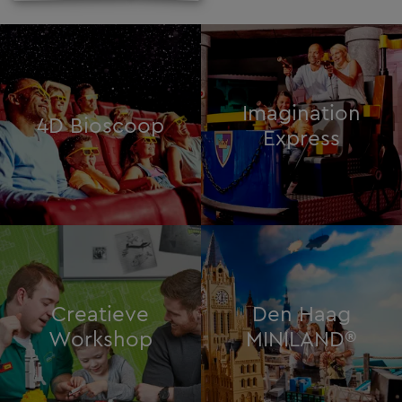
Imagination
4D Bioscoop
Express
Creatieve
Den Haag
Workshop
MINILAND®