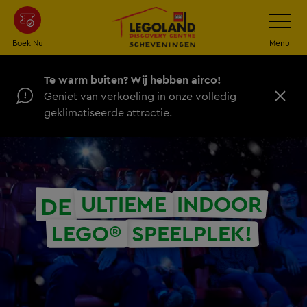
Ga
Schakel
navigatie
naar
de
Boek Nu
Menu
hoofdinhoud
Te warm buiten? Wij hebben airco!
Geniet van verkoeling in onze volledig
D
geklimatiseerde attractie.
i
c
h
t
ULTIEME
INDOOR
DE
LEGO®
SPEELPLEK!