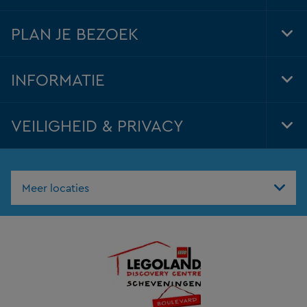
Foo
Nav
PLAN JE BEZOEK
Tog
Foo
Nav
INFORMATIE
Tog
Foo
Nav
VEILIGHEID & PRIVACY
Tog
Foo
Nav
Meer locaties