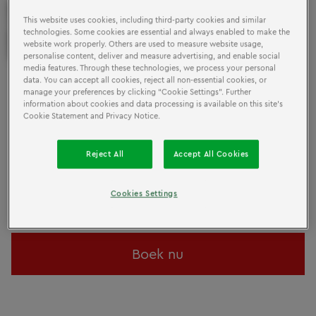
LEGO®
PLEZIER
VOOR
This website uses cookies, including third-party cookies and similar
technologies. Some cookies are essential and always enabled to make the
HELE
GEZIN
HET
website work properly. Others are used to measure website usage,
personalise content, deliver and measure advertising, and enable social
media features. Through these technologies, we process your personal
data. You can accept all cookies, reject all non-essential cookies, or
LEGOLAND® Discovery Centre Scheveningen verwelkomt
manage your preferences by clicking “Cookie Settings”. Further
families in de wonderlijke wereld van het LEGO® steentje.
information about cookies and data processing is available on this site’s
De attractie bestaat uit vele interactieve onderdelen met onder
Cookie Statement and Privacy Notice.
andere Duplo, LEGO® Ninjago™ en LEGO® Friends™.
Daarnaast zijn er ook genoeg plaatsen zijn om gewoon lekker
Reject All
Accept All Cookies
met LEGO te kunnen spelen en bouwen, is er een 4D bioscoop
met leuke LEGO films en een spannende attractie-rit door een
mooie LEGO stad. Of bekijk MINILAND, waar verschillende
Cookies Settings
Haagse highlights zijn nagebouwd in duizenden LEGO steentjes.
Boek nu