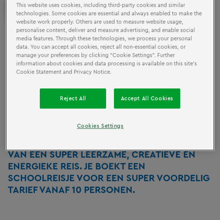
ENERGIE
This website uses cookies, including third-party cookies and similar
EN FUN
technologies. Some cookies are essential and always enabled to make the
website work properly. Others are used to measure website usage,
personalise content, deliver and measure advertising, and enable social
media features. Through these technologies, we process your personal
Natuurlijk heb jij een klas vol leergierige kinderen die
data. You can accept all cookies, reject all non-essential cookies, or
ergens hun energie kwijt moeten. Laat ze maar lekker
manage your preferences by clicking “Cookie Settings”. Further
klimmen en klauteren in het Pirateneiland, sluipen door
information about cookies and data processing is available on this site’s
Cookie Statement and Privacy Notice.
de Ninjago Trainingszone of een ritje maken door een
prachtige LEGO® stad in de Imagination Express. Een
ding is zeker: op de terugweg zit iedereen vol van
Reject All
Accept All Cookies
inspiratie van deze leuke en leerzame ochtend!
Cookies Settings
ORGANISEER JOUW EDUCATIEVE
SCHOOLUITJE BIJ ONS EN JE BENT VERZEKERD
VAN EEN SUPER LEERZAME, CREATIEVE EN
ENERGIEKE REIS. JE BOEKT EEN
SCHOOLREISJE VOOR EEN SUPER VOORDELIG
TARIEF VANAF 10 PERSONEN.