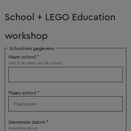
School + LEGO Education
workshop
Schoolreis gegevens
Naam school
*
Wat is de naam van de school?
Plaats school
*
Gewenste datum
*
Gewenste datum