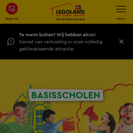
Ga
Schakel
navigatie
naar
de
Boek Nu
Menu
hoofdinhoud
Te warm buiten? Wij hebben airco!
Geniet van verkoeling in onze volledig
D
geklimatiseerde attractie.
i
c
h
t
BASISSCHOLEN