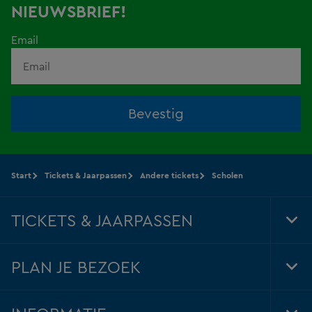
NIEUWSBRIEF!
Email
Bevestig
Start
Tickets & Jaarpassen
Andere tickets
Scholen
TICKETS & JAARPASSEN
Tog
Foo
Nav
PLAN JE BEZOEK
Tog
Foo
Nav