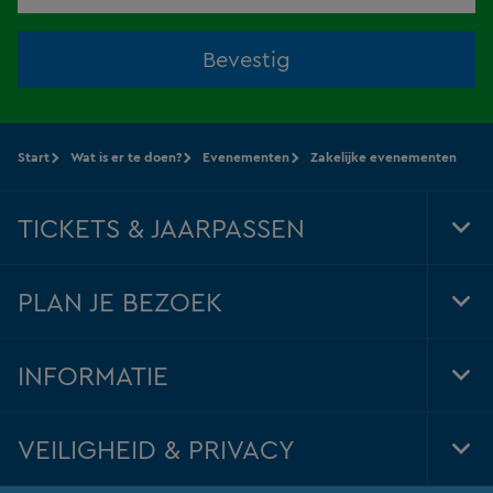
Bevestig
Start
Wat is er te doen?
Evenementen
Zakelijke evenementen
TICKETS & JAARPASSEN
Tog
Foo
Nav
PLAN JE BEZOEK
Tog
Foo
Nav
INFORMATIE
Tog
Foo
Nav
VEILIGHEID & PRIVACY
Tog
Foo