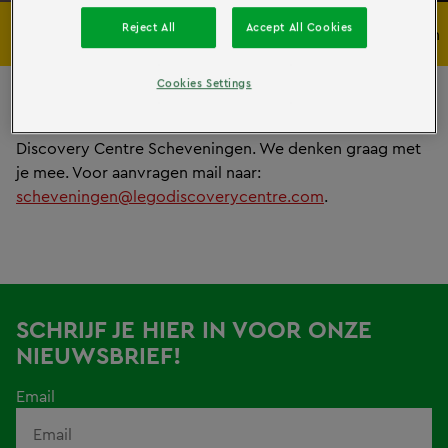
Reject All
Accept All Cookies
Bouwen
Spelen
Leren
Cookies Settings
Wil je een zakelijk evenement plannen bij LEGOLAND®
Discovery Centre Scheveningen. We denken graag met
je mee. Voor aanvragen mail naar:
scheveningen@legodiscoverycentre.com
.
SCHRIJF JE HIER IN VOOR ONZE
NIEUWSBRIEF!
Email