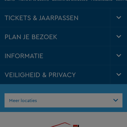
TICKETS & JAARPASSEN
Tog
Foo
Nav
PLAN JE BEZOEK
Tog
Foo
Nav
INFORMATIE
Tog
Foo
Nav
VEILIGHEID & PRIVACY
Tog
Foo
Nav
Meer locaties