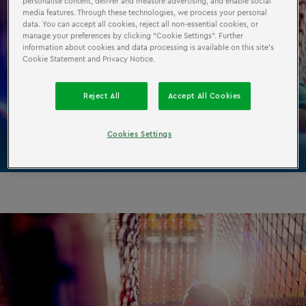
personalise content, deliver and measure advertising, and enable social
media features. Through these technologies, we process your personal
data. You can accept all cookies, reject all non-essential cookies, or
PIRATENEILAND
SOFT
-
manage your preferences by clicking “Cookie Settings”. Further
information about cookies and data processing is available on this site’s
PLAY
Cookie Statement and Privacy Notice.
Reject All
Accept All Cookies
Bekijk de andere zones
Cookies Settings