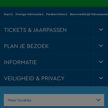
Start
Overige Informatie
Persberichten
Bouwwedstrijd Volwassene
TICKETS & JAARPASSEN
Tog
Foo
Nav
PLAN JE BEZOEK
Tog
Foo
Nav
INFORMATIE
Tog
Foo
Nav
VEILIGHEID & PRIVACY
Tog
Foo
Nav
Meer locaties