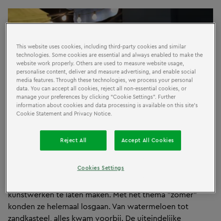
This website uses cookies, including third-party cookies and similar
technologies. Some cookies are essential and always enabled to make the
website work properly. Others are used to measure website usage,
personalise content, deliver and measure advertising, and enable social
media features. Through these technologies, we process your personal
data. You can accept all cookies, reject all non-essential cookies, or
manage your preferences by clicking “Cookie Settings”. Further
information about cookies and data processing is available on this site’s
Cookie Statement and Privacy Notice.
Reject All
Accept All Cookies
Een grote berg met LEGO® steentjes, een groep LEGO®
Cookies Settings
fans en 45 minuten op de klok. Alles wat je nodig hebt
om echte AFOL's (Adult Fan of LEGO®) prachtige
kunstwerken te laten maken. Met het thema "zomer"
konden ze helemaal losgaan. Van watermeloen tot
zandkasteel, alles kwam voorbij. De uiteindelijke