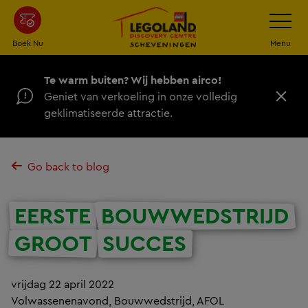
Ga
Schakel
navigatie
naar
de
Boek Nu
Menu
hoofdinhoud
Te warm buiten? Wij hebben airco!
Geniet van verkoeling in onze volledig
D
geklimatiseerde attractie.
i
c
h
t
Go back to blog
EERSTE
BOUWWEDSTRIJD
GROOT
SUCCES
vrijdag 22 april 2022
Volwassenenavond, Bouwwedstrijd, AFOL