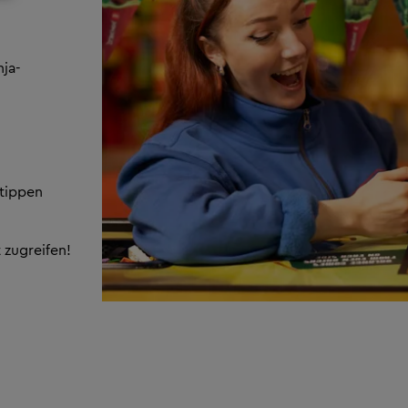
nja-
tippen
 zugreifen!