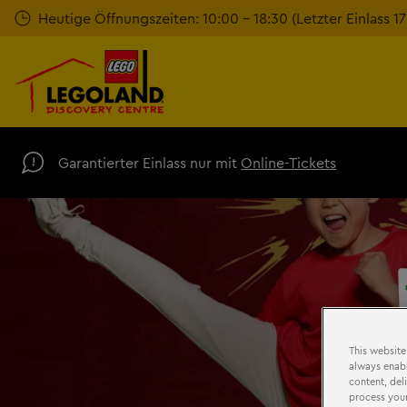
Zum
Heutige Öffnungszeiten: 10:00 - 18:30 (Letzter Einlass 1
Hauptinhalt
springen
Garantierter Einlass nur mit
Online-Tickets
This website
always enabl
content, del
process your