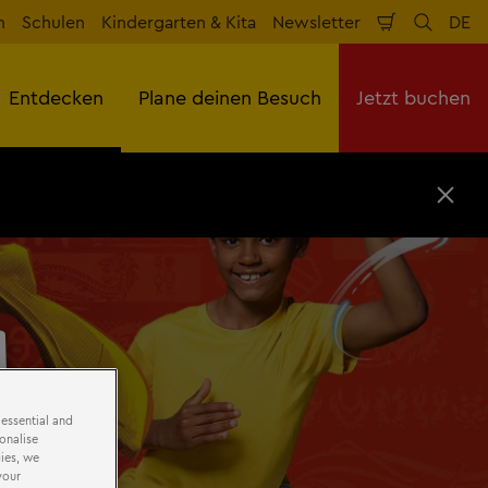
n
Schulen
Kindergarten & Kita
Newsletter
DE
Warenkorb
Suche
Spr
Entdecken
Plane deinen Besuch
Jetzt buchen
S
c
h
l
i
e
ß
e
n
 essential and
onalise
ies, we
your