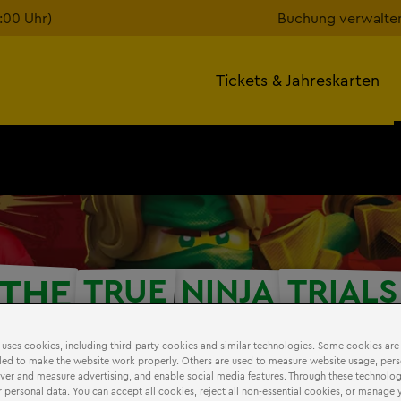
7:00 Uhr)
Buchung verwalte
Tickets & Jahreskarten
THE
TRUE
NINJA
TRIALS
 uses cookies, including third-party cookies and similar technologies. Some cookies are
15 Jahre LEGO® NINJAGO®
ed to make the website work properly. Others are used to measure website usage, pers
iver and measure advertising, and enable social media features. Through these technolog
 personal data. You can accept all cookies, reject all non-essential cookies, or manage 