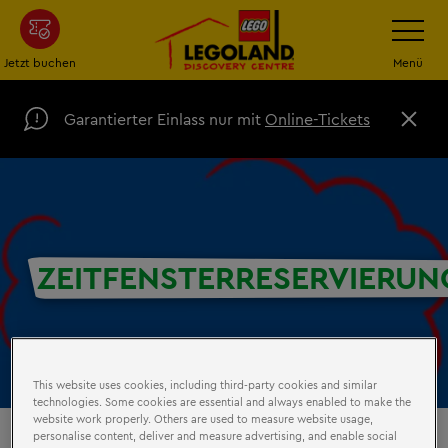
Zum
Navigatio
umschalt
Hauptinhalt
springen
Jetzt buchen
Menü
Garantierter Einlass nur mit
Online-Tickets
S
c
h
l
i
e
ß
e
ZEITFENSTERRESERVIERUN
n
This website uses cookies, including third-party cookies and similar
technologies. Some cookies are essential and always enabled to make the
website work properly. Others are used to measure website usage,
personalise content, deliver and measure advertising, and enable social