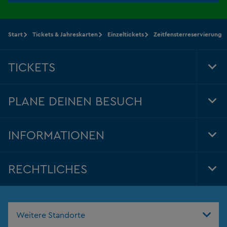
Start
Tickets & Jahreskarten
Einzeltickets
Zeitfensterreservierung
TICKETS
Tog
Foo
Nav
PLANE DEINEN BESUCH
Tog
Foo
Nav
INFORMATIONEN
Tog
Foo
Nav
RECHTLICHES
Tog
Foo
Nav
Weitere Standorte