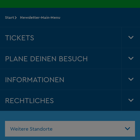
Start
Newsletter-Main-Menu
TICKETS
Tog
Foo
Nav
PLANE DEINEN BESUCH
Tog
Foo
Nav
INFORMATIONEN
Tog
Foo
Nav
RECHTLICHES
Tog
Foo
Nav
Weitere Standorte