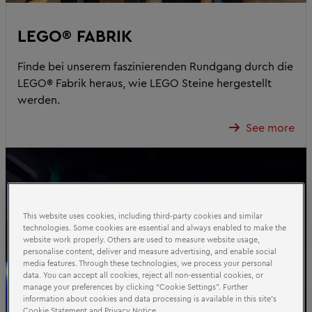
LEGO® FABRIK
Finde bei unserem faszinierenden Rundgang durch die
LEGO® Fabrik heraus, wie LEGO Steine hergestellt
werden.
See more
This website uses cookies, including third-party cookies and similar
technologies. Some cookies are essential and always enabled to make the
website work properly. Others are used to measure website usage,
personalise content, deliver and measure advertising, and enable social
media features. Through these technologies, we process your personal
data. You can accept all cookies, reject all non-essential cookies, or
manage your preferences by clicking “Cookie Settings”. Further
information about cookies and data processing is available in this site’s
Cookie Statement and Privacy Notice.