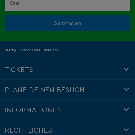
Absenden
Start
Entdecken
Bereiche
TICKETS
Tog
Foo
Nav
PLANE DEINEN BESUCH
Tog
Foo
Nav
INFORMATIONEN
Tog
Foo
Nav
RECHTLICHES
Tog