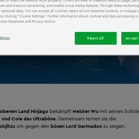
ed to make the website work properly. Others are used to measure website usage, pers
iver and measure advertising, and enable social media features. Through these technolog
 personal data. You can accept all cookies, reject all non-essential cookies, or manage 
by clicking “Cookie Settings”. Further information about cookies and data processing is 
Cookie Statement and Privacy Notice.
ttings
Reject All
Accept 
benen Land Ninjago
bekämpft
Meister Wu
mit seinen Schül
a und Cole das Ultraböse
. Gemeinsam lernen sie die
injitzu
um gegen den
bösen Lord Garmadon
zu siegen.