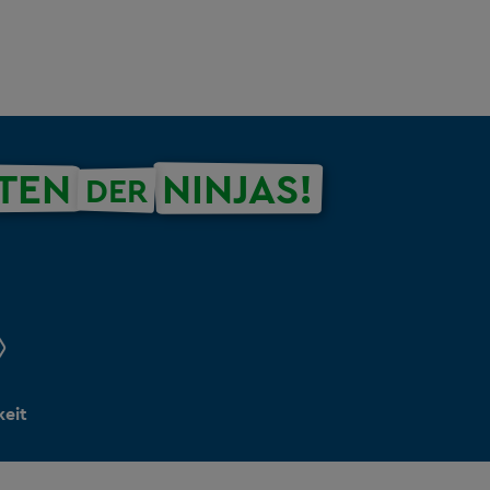
ITEN
NINJAS!
DER
keit