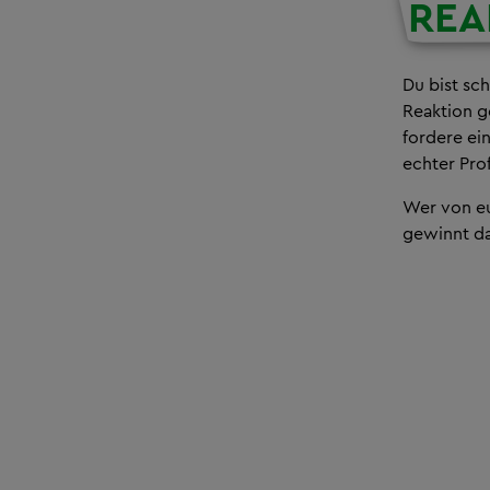
REA
Du bist sch
Reaktion g
fordere ei
echter Prof
Wer von eu
gewinnt da