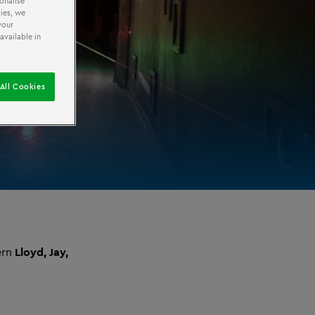
onalise
ies, we
your
available in
All Cookies
ern
Lloyd, Jay,