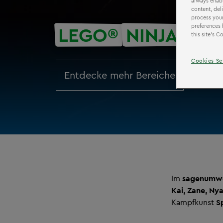
always enabl
content, del
process your
preferences 
LEGO®
NINJAGO®
this site’s 
Cookies Se
Entdecke mehr Bereiche
Im
sagenumwo
Kai, Zane, Ny
Kampfkunst
Sp