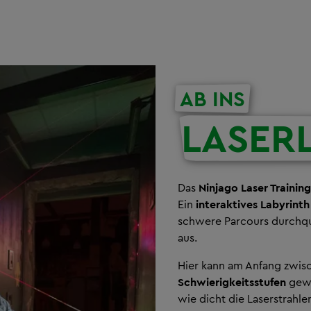
AB INS
LASER
Das
Ninjago Laser Traini
Ein
interaktives Labyrinth
schwere Parcours durchqu
aus.
Hier kann am Anfang zwi
Schwierigkeitsstufen
gewä
wie dicht die Laserstrahl