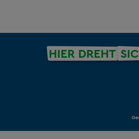
HIER DREHT
SI
Ges