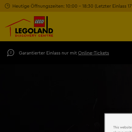
Zum
Heutige Öffnungszeiten: 10:00 - 18:30 (Letzter Einlass 1
Hauptinhalt
springen
Garantierter Einlass nur mit
Online-Tickets
This website