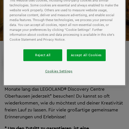
This website uses cookies, including third-party cookies and similar
technologies. Some cookies are essential and always enabled to make the
website work properly. Others are used to measure website usage,
personalise content, deliver and measure advertising, and enable social
media features. Through these technologies, we process your personal
data. You can accept all cookies, reject all non-essential cookies, or
manage your preferences by clicking “Cookie Settings”. Further
information about cookies and data processing is available in this site’s
Cookie Statement and Privacy Notice.
UNBEGRENZTER
LEGO®
Reject All
Accept All Cookies
SPIELSPASS
Cookies Settings
Bist du LEGO® Fan? Mit unserer Jahreskarte kannst du 12
Monate lang das LEGOLAND® Discovery Centre
Oberhausen jederzeit* besuchen! Du kannst so oft
wiederkommen, wie du möchtest und deiner Kreativität
freien Lauf zu lassen. Für viele großartige gemeinsame
Erinnerungen und Erlebnisse!
* Um den Zutritt zu garantieren, ist eine