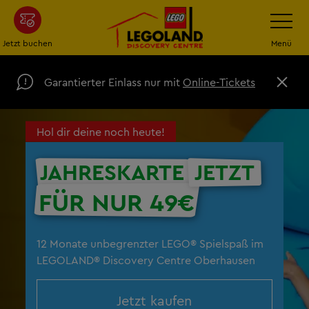
Zum
Navigatio
umschalt
Hauptinhalt
springen
Jetzt buchen
Menü
Garantierter Einlass nur mit
Online-Tickets
S
c
h
l
Hol dir deine noch heute!
i
e
ß
JAHRESKARTE
JETZT
e
n
FÜR NUR 49€
12 Monate unbegrenzter LEGO® Spielspaß im
LEGOLAND® Discovery Centre Oberhausen
Jetzt kaufen