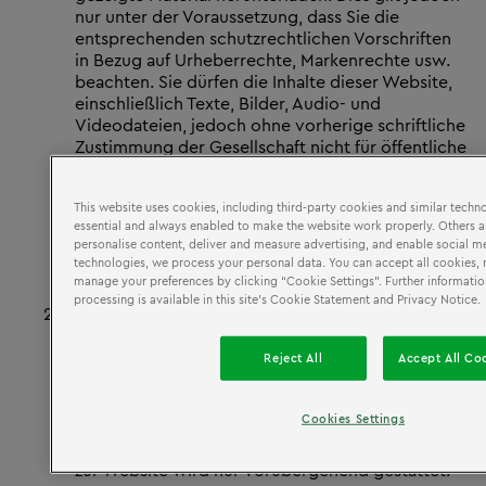
nur unter der Voraussetzung, dass Sie die
entsprechenden schutzrechtlichen Vorschriften
in Bezug auf Urheberrechte, Markenrechte usw.
beachten. Sie dürfen die Inhalte dieser Website,
einschließlich Texte, Bilder, Audio- und
Videodateien, jedoch ohne vorherige schriftliche
Zustimmung der Gesellschaft nicht für öffentliche
oder kommerzielle Zwecke kopieren,
vervielfältigen, erneut veröffentlichen,
This website uses cookies, including third-party cookies and similar tech
hochladen, einstellen, übertragen oder in
essential and always enabled to make the website work properly. Others 
sonstiger Weise verbreiten.
personalise content, deliver and measure advertising, and enable social me
technologies, we process your personal data. You can accept all cookies, re
manage your preferences by clicking “Cookie Settings”. Further informati
processing is available in this site’s Cookie Statement and Privacy Notice.
2.2.
Die Gesellschaft bemüht sich in angemessenem
Umfang, auf der Website zutreffende und aktuelle
Reject All
Accept All Co
Informationen bereitzustellen. Wir übernehmen
jedoch keine Gewähr dafür, dass die Website
oder einzelne Inhalte jederzeit verfügbar oder
Cookies Settings
ohne Unterbrechung zugänglich sind. Der Zugang
zur Website wird nur vorübergehend gestattet.