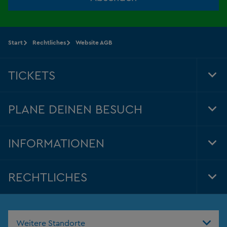
Start
Rechtliches
Website AGB
TICKETS
Tog
Foo
Nav
PLANE DEINEN BESUCH
Tog
Foo
Nav
INFORMATIONEN
Tog
Foo
Nav
RECHTLICHES
Tog
Foo
Nav
Weitere Standorte