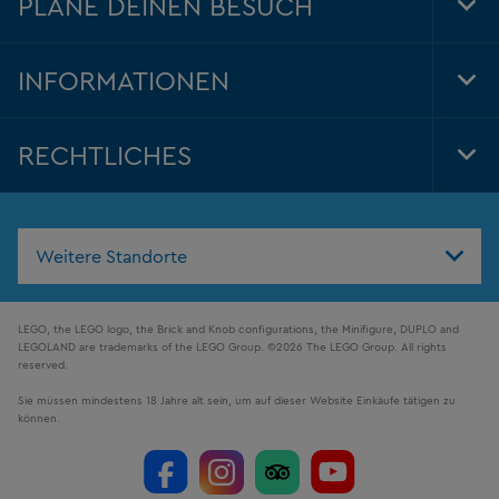
PLANE DEINEN BESUCH
Tog
Foo
Nav
INFORMATIONEN
Tog
Foo
Nav
RECHTLICHES
Tog
Foo
Nav
Weitere Standorte
LEGO, the LEGO logo, the Brick and Knob configurations, the Minifigure, DUPLO and
LEGOLAND are trademarks of the LEGO Group. ©2026 The LEGO Group. All rights
reserved.
Sie müssen mindestens 18 Jahre alt sein, um auf dieser Website Einkäufe tätigen zu
können.