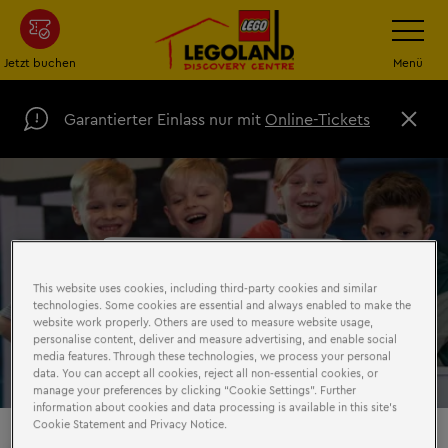
Zum
Navigatio
umschalt
Hauptinhalt
springen
Jetzt buchen
Menü
Garantierter Einlass nur mit
Online-Tickets
S
c
h
l
i
e
ß
AKTIONSCODE
e
n
EINLÖSEN
This website uses cookies, including third-party cookies and similar
technologies. Some cookies are essential and always enabled to make the
website work properly. Others are used to measure website usage,
personalise content, deliver and measure advertising, and enable social
media features. Through these technologies, we process your personal
data. You can accept all cookies, reject all non-essential cookies, or
manage your preferences by clicking “Cookie Settings”. Further
information about cookies and data processing is available in this site’s
Cookie Statement and Privacy Notice.