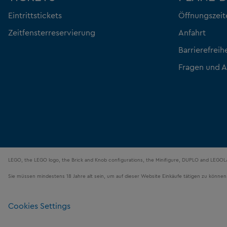
Eintrittstickets
Öffnungszeit
Zeitfensterreservierung
Anfahrt
Barrierefreih
Fragen und 
LEGO, the LEGO logo, the Brick and Knob configurations, the Minifigure, DUPLO and LEGO
Sie müssen mindestens 18 Jahre alt sein, um auf dieser Website Einkäufe tätigen zu können
Cookies Settings