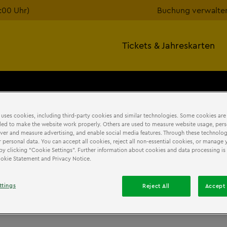
7:00 Uhr)
Buchung verwalte
Tickets & Jahreskarten
 uses cookies, including third-party cookies and similar technologies. Some cookies are
ed to make the website work properly. Others are used to measure website usage, pers
iver and measure advertising, and enable social media features. Through these technolog
 personal data. You can accept all cookies, reject all non-essential cookies, or manage 
by clicking “Cookie Settings”. Further information about cookies and data processing is 
Cookie Statement and Privacy Notice.
ttings
Reject All
Accept 