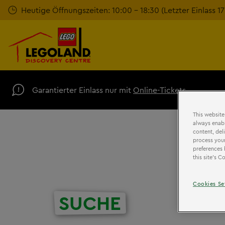
Zum
Heutige Öffnungszeiten: 10:00 - 18:30 (Letzter Einlass 1
Hauptinhalt
springen
Garantierter Einlass nur mit
Online-Tickets
This website
always enabl
content, del
process your
preferences 
this site’s 
Cookies Se
SUCHE