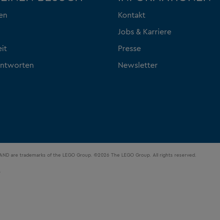
en
Kontakt
Jobs & Karriere
eit
Presse
Antworten
Newsletter
LAND are trademarks of the LEGO Group. ©2026 The LEGO Group. All rights reserved.
.