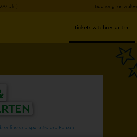
7:00 Uhr)
Buchung verwalte
Tickets & Jahreskarten
&
ARTEN
b online und spare 3€ pro Person