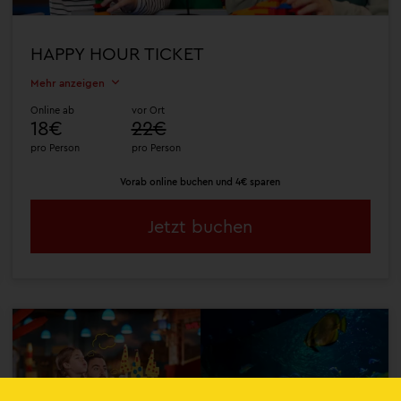
HAPPY HOUR TICKET
Mehr anzeigen
Online ab
vor Ort
18€
22€
pro Person
pro Person
Vorab online buchen und 4€ sparen
Jetzt buchen