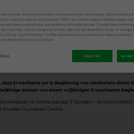
 uses cookies, including third-party cookies and similar technologies. Some cookies are
ed to make the website work properly. Others are used to measure website usage, pers
iver and measure advertising, and enable social media features. Through these technolog
 personal data. You can accept all cookies, reject all non-essential cookies, or manage 
by clicking “Cookie Settings”. Further information about cookies and data processing is 
Cookie Statement and Privacy Notice.
10 Bereiche und Fahrgeschäfte
ttings
Reject All
Accept 
, dass Erwachsene nur in Begleitung von mindestens einem K
derjährige müssen von einem volljährigen Erwachsenen begle
Verweildauer im Centre beträgt 3 Stunden - durchschnittlich
5 Stunden in unserem Centre.