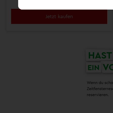
12 Monate grenzenloses LEGO® Spielvergnügen
Jetzt kaufen
HAST
V
EIN
Wenn du schon
Zeitfensterre
reservieren.