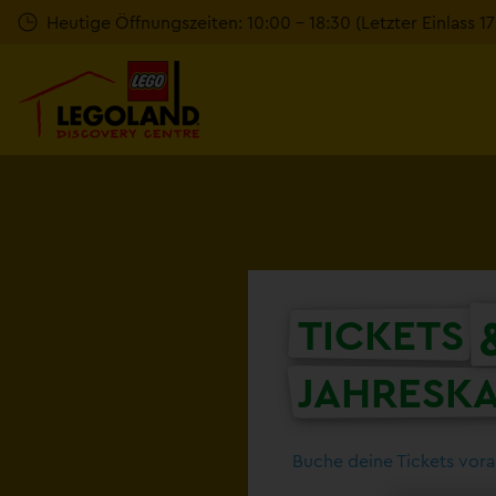
Zum
Heutige Öffnungszeiten: 10:00 - 18:30 (Letzter Einlass 1
Hauptinhalt
springen
TICKETS
JAHRESK
Buche deine Tickets vora