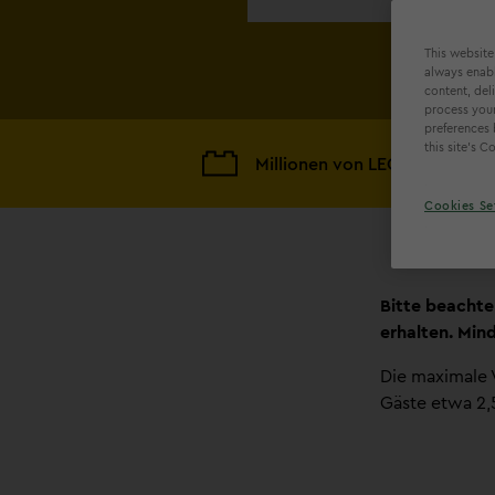
This website
always enabl
content, del
process your
preferences 
this site’s 
Millionen von LEGO Steine
Cookies Se
Bitte beachte
erhalten. Min
Die maximale 
Gäste etwa 2,