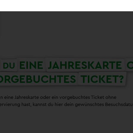
EINE
JAHRESKARTE
DU
ORGEBUCHTES
TICKET?
 eine Jahreskarte oder ein vorgebuchtes Ticket ohne
servierung hast, kannst du hier dein gewünschtes Besuchsdatu