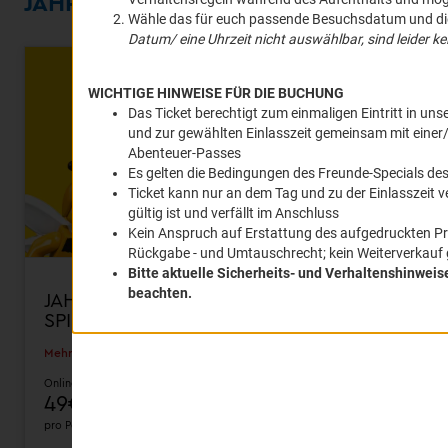
JAHRESKARTE
JAHRESKARTE FÜR GRENZENLOSES
SPIELVERGNÜGEN
Mehr anzeigen
Online
49€
pro Person