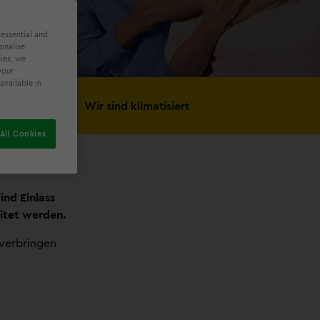
 essential and
onalise
ies, we
your
available in
Wir sind klimatisiert
All Cookies
ind Einlass
itet werden.
 verbringen