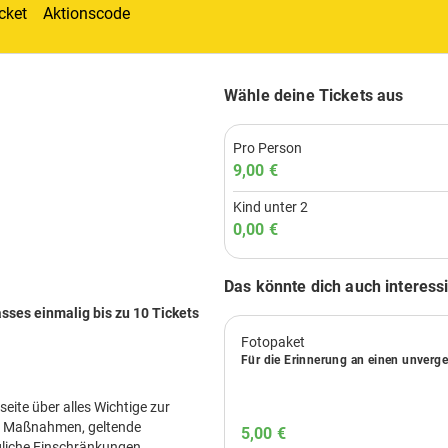
LEGOLAND DISCOVERY CENTRE + SEA
LIFE OBERHAUSEN
Mehr anzeigen
Online
Einzelkauf
39€
46€
pro Erw.
pro Erw.
90 Tage Einlösbarkeit
Jetzt Tickets sichern