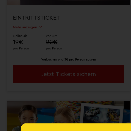
EINTRITTSTICKET
Mehr anzeigen
Online ab
vor Ort
19€
22€
pro Person
pro Person
Vorbuchen und 3€ pro Person sparen
Jetzt Tickets sichern