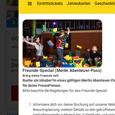
GOLD TICKET
Mehr anzeigen
Online ab
vor Ort
24€
27€
pro Person
pro Person
inkl. kostenfreie Stornierung
Jetzt Tickets sichern