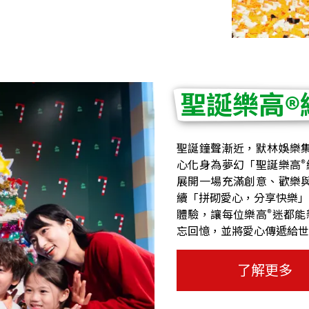
聖誕樂高®
聖誕鐘聲漸近，默林娛樂
®
心化身為夢幻「聖誕樂高
展開一場充滿創意、歡樂
續「拼砌愛心，分享快樂」
®
體驗，讓每位樂高
迷都能
忘回憶，並將愛心傳遞給世
了解更多