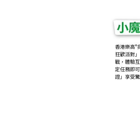
小
®
香港樂高
狂歡派對」
戰，體驗互
定任務即可
證」享受驚