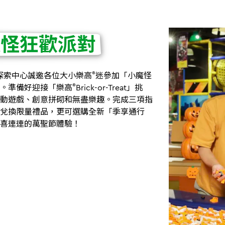
魔怪狂歡派對
®
探索中心誠邀各位大小樂高
迷參加「小魔怪
®
。準備好迎接「樂高
Brick-or-Treat」挑
動遊戲、創意拼砌和無盡樂趣。完成三項指
兌換限量禮品，更可選購全新「季享通行
喜連連的萬聖節體驗！