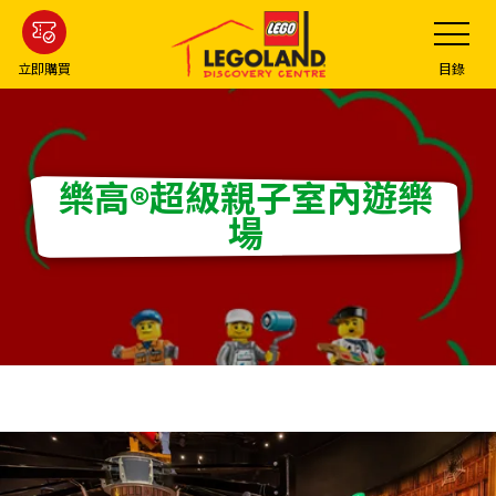
Skip
Toggle
Navigatio
to
main
立即購買
目錄
content
樂高®超級親子室內遊樂
場