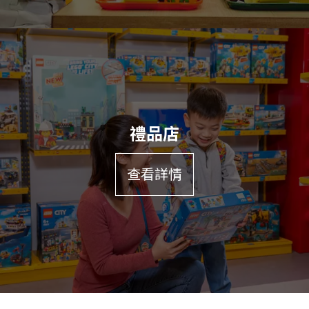
啡
屋
中
放
鬆
一
下
吧！
樂
高
禮品店
®
咖
啡
來
屋
查看詳情
這
提
裡
供
盡
冷
情
熱
挑
食
選
品
你
及
所
飲
喜
品，
歡
來
的
享
樂