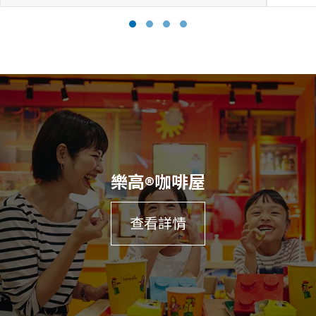
樂高®咖啡屋
在
查看詳情
樂
高
®
探
索
中
心
咖