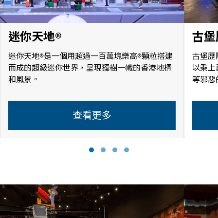
迷你天地®
古堡
迷你天地®是一個用超過一百萬塊樂高®顆粒搭建
古堡歷
而成的超級迷你世界，呈現獨樹一幟的香港地標
以乘上
和風景。
等邪惡
查看更多