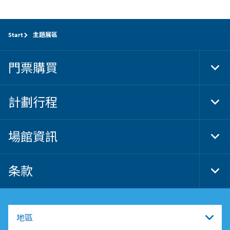
受
高
一
玩
下
具
我
Start
主題展區
和
們
紀
為
念
你
門票購買
品
們
Tog
吧，
提
Foo
在
供
Nav
這
之
計劃行程
裡
Tog
美
將
Foo
食。
你
Nav
的
場館資訊
創
Tog
意
Foo
發
Nav
揮
条款
Tog
極
Foo
致。
Nav
地區