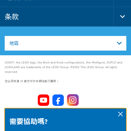
Foo
Nav
条款
Tog
Foo
Nav
地區
LEGO®, the LEGO logo, the Brick and Knob configurations, the Minifigure, DUPLO and
LEGOLAND are trademarks of the LEGO Group. ©2026 The LEGO Group. All rights
reserved.
您必須年滿 18 歲方可在本網站進行購買。
Clos
需要協助嗎?
Cookie settings