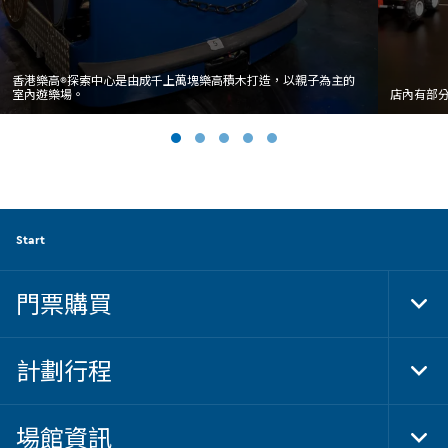
香港樂高®探索中心是由成千上萬塊樂高積木打造，以親子為主的
室內遊樂場。
店內有部
Start
門票購買
Tog
Foo
Nav
計劃行程
Tog
Foo
Nav
場館資訊
Tog