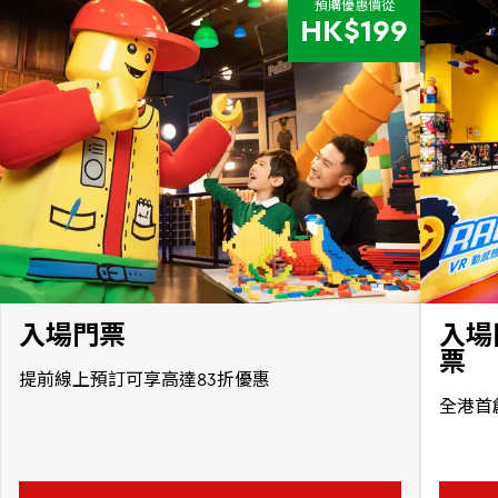
預購優惠價從
新
HK$199
消
息
入場門票
入場
票
提前線上預訂可享高達83折優惠
全港首