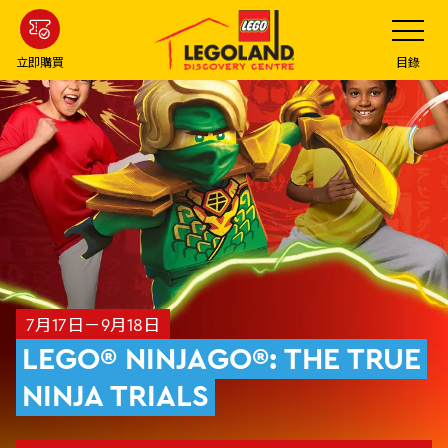
Skip
Toggle
Navigatio
to
main
立即購買
目錄
content
7月17日－9月18日
LEGO® NINJAGO®: THE TRUE
NINJA TRIALS