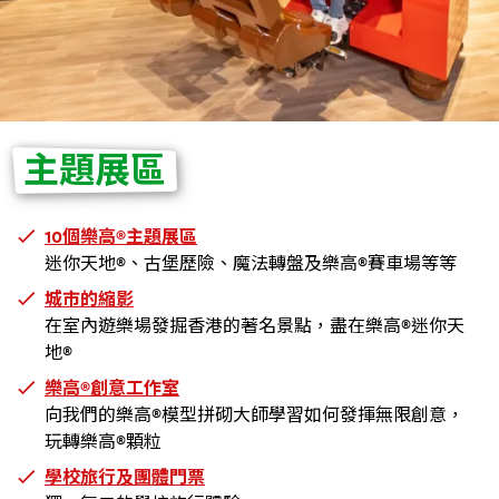
主題展區
10個
樂高
®
主題展區
迷你天地
®
、
古堡歷險、
魔法轉盤
及樂高®賽車場等等
城市的縮影
在室內遊樂場發掘香港的著名景點，盡在樂高®迷你天
地®
樂高
®
創意工作室
向我們的樂高®模型拼砌大師學習如何發揮無限創意，
玩轉樂高®顆粒
學校旅行及團體門票