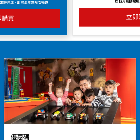
12 個月無限暢暢玩 
幣59元正，即可全年無限次暢遊
立即
即購買
優惠碼