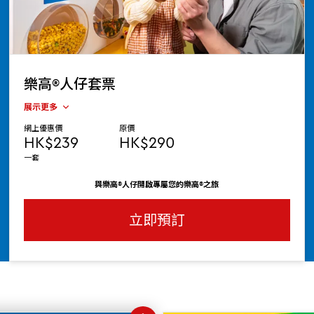
樂高®人仔套票
展示更多
網上優惠價
原價
HK$239
HK$290
一套
與樂高®人仔開啟專屬您的樂高®之旅
立即預訂