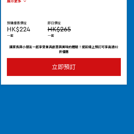
展示更多
預購優惠價從
即日價從
HK$224
HK$265
一套
一套
讓家長與小朋友一起享受兼具創意與美味的體驗！提前線上預訂可享高達82
折優惠
立即預訂