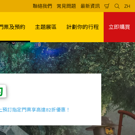
聯絡我們
常見問題
最新資訊
ZH
Shopping
Search
Lan
Cart
門票及預約
主題展區
計劃你的行程
立即購買
約
上預訂指定門票享高達82折優惠！