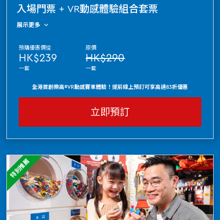
入場門票 + VR動感體驗組合套票
展示更多
預購優惠價從
原價
HK$239
HK$290
一套
一套
全港首創樂高®VR動感賽車體驗！提前線上預訂可享高達83折優惠
立即預訂
特別推薦