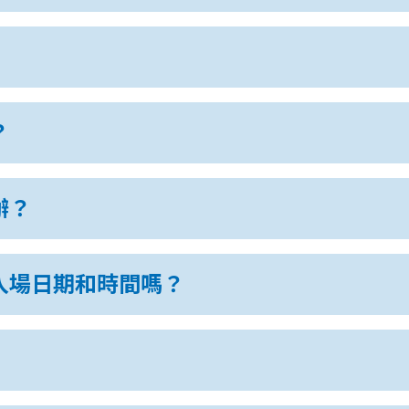
？
辦？
入場日期和時間嗎？