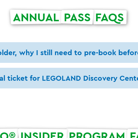
ANNUAL
PASS
FAQS
lder, why I still need to pre-book before
onal ticket for LEGOLAND Discovery Cen
GO®
INSIDER
PROGRAM
F