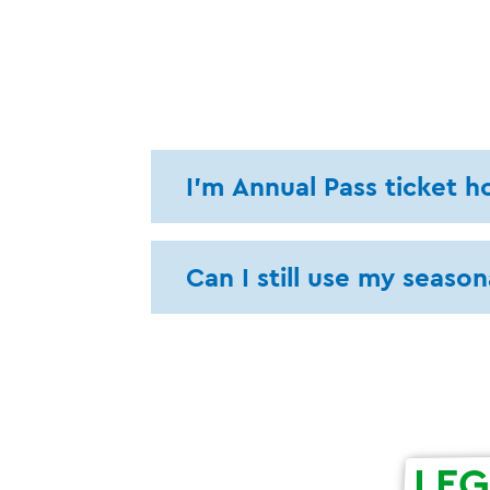
I'm Annual Pass ticket ho
Can I still use my seas
LE