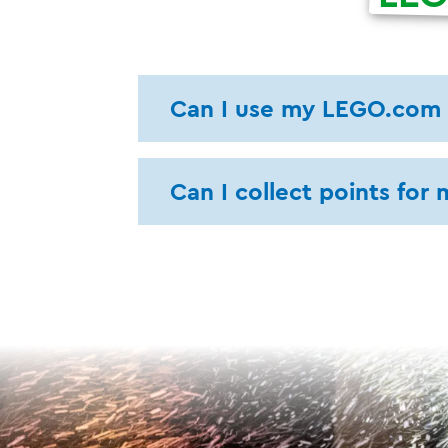
Can I use my LEGO.com 
Can I collect points fo