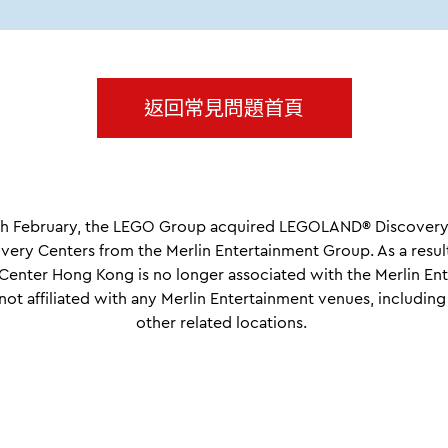
返回常見問題首頁
8th February, the LEGO Group acquired LEGOLAND® Discovery
ery Centers from the Merlin Entertainment Group. As a res
Center Hong Kong is no longer associated with the Merlin En
not affiliated with any Merlin Entertainment venues, including
other related locations.