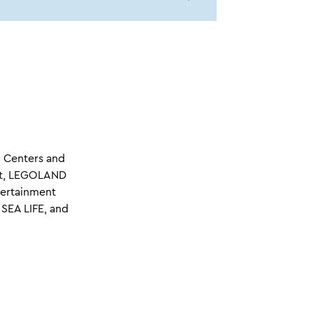
 Centers and
ult, LEGOLAND
tertainment
 SEA LIFE, and