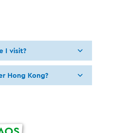
 I visit?
ter Hong Kong?
AQS