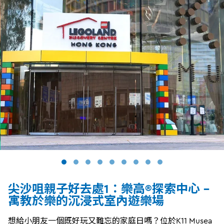
尖沙咀親子好去處1：樂高®探索中心 -
寓教於樂的沉浸式室內遊樂場
想給小朋友一個既好玩又難忘的家庭日嗎？位於K11 Musea