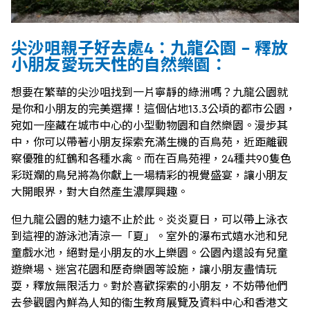
尖沙咀親子好去處4：九龍公園 - 釋放
小朋友愛玩天性的自然樂園：
想要在繁華的尖沙咀找到一片寧靜的綠洲嗎？九龍公園就
是你和小朋友的完美選擇！這個佔地13.3公頃的都市公園，
宛如一座藏在城市中心的小型動物園和自然樂園。漫步其
中，你可以帶著小朋友探索充滿生機的百鳥苑，近距離觀
察優雅的紅鶴和各種水禽。而在百鳥苑裡，24種共90隻色
彩斑斕的鳥兒將為你獻上一場精彩的視覺盛宴，讓小朋友
大開眼界，對大自然產生濃厚興趣。
但九龍公園的魅力遠不止於此。炎炎夏日，可以帶上泳衣
到這裡的游泳池清涼一「夏」。室外的瀑布式嬉水池和兒
童戲水池，絕對是小朋友的水上樂園。公園內還設有兒童
遊樂場、迷宮花園和歷奇樂園等設施，讓小朋友盡情玩
耍，釋放無限活力。對於喜歡探索的小朋友，不妨帶他們
去參觀園內鮮為人知的衞生教育展覽及資料中心和香港文