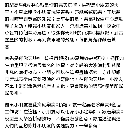
的樂高®探索中心就是你的完美選擇。這裡是小朋友的天
堂，不單止能令小朋友玩得盡興，亦能寓教於樂，在玩樂
的同時學到豐富的知識；更重要的是，樂高®探索中心鼓勵
親子互動，能讓小朋友和家人一齊創造美好回憶。探索中
心設有10個精彩展區，從迷你天地®的香港地標縮影，到古
堡歷險的刺激，再到賽車場的飛馳，每個角落都藏著驚
喜。
首先是迷你天地®，這裡用超過150萬塊樂高®顆粒，栩栩如
生地重現了香港最著名的地標。從寧靜的大澳漁村到熱鬧
非凡的廟街夜市，小朋友可以在這裡盡情探索，亦能親眼
見證城市從白天到夜晚的神奇變化。在迷你天地®，小朋友
不單止能認識香港的歷史文化，更會精緻的樂高®模型所深
深吸引。
如果小朋友喜愛拼砌樂高®顆粒，就一定要體驗樂高®創意
工作坊！在這裡，小朋友可以化身小小建築師，跟著樂高®
模型達人學習拼砌技巧。不僅能激發創意，亦能通過與達
人們的互動鍛煉小朋友的溝通能力，一舉多得！