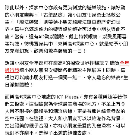
除此以外，探索中心亦設有更为刺激的遊樂設施，讓好動
的小朋友盡興。「古堡歷險」讓小朋友化身勇士拯救公
主，「魔法轉盤」則帶領小朋友騎魔法單車遊歷奇幻世
界。這些充滿想像力的遊樂設施絕對可以令小朋友樂此不
疲。當有，還有4D動感體驗，戴上特製眼鏡，感受風雨雪
等特效，彷彿置身其中。來樂高®探索中心，就是給予小朋
友充滿幻想、歡樂和驚喜體驗的一日！
想讓小朋友全年都可在樂高®的探索世界裡暢玩？ 購買
全年
通行證
讓小朋友無限次遊歷各個精彩主題展區！同時，這
裡也可以讓小朋友打造一個獨一無二、令人難忘的樂高®生
日派對體驗！
而樂高®探索中心地處的 K11 Musea，亦有各種樂趣等著你
們去探索。這個被譽為全球最美商場的地方，不單止有令
人目不暇接的藝術品和潮流店鋪，更是有那片綠意盎然的
空中花園。在這裡，大人和小朋友可以以維港作為背景，
拍出絕美的親子合照，亦有小朋友最愛的孔雀滑梯，可以
玩到不亦樂乎，是親子出遊的絕佳去處。