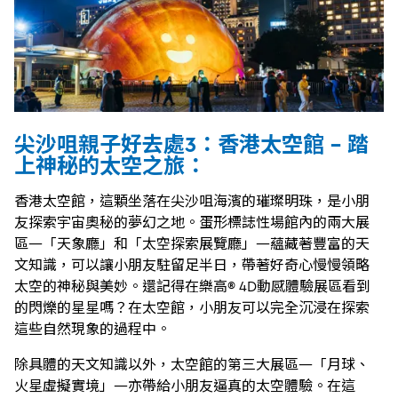
尖沙咀親子好去處3：香港太空館 - 踏
上神秘的太空之旅：
香港太空館，這顆坐落在尖沙咀海濱的璀璨明珠，是小朋
友探索宇宙奧秘的夢幻之地。蛋形標誌性場館內的兩大展
區—「天象廳」和「太空探索展覽廳」—蘊藏著豐富的天
文知識，可以讓小朋友駐留足半日，帶著好奇心慢慢領略
太空的神秘與美妙。還記得在樂高® 4D動感體驗展區看到
的閃爍的星星嗎？在太空館，小朋友可以完全沉浸在探索
這些自然現象的過程中。
除具體的天文知識以外，太空館的第三大展區—「月球、
火星虛擬實境」—亦帶給小朋友逼真的太空體驗。在這