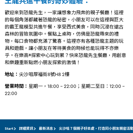
王龍共進午餐的奇妙體驗：
歡迎來到恐龍先生，一家讓想象力飛奔的親子餐廳！這裡
的每個角落都藏著恐龍的秘密，小朋友可以在這裡與巨大
的霸王龍模型共進午餐，享受西式美食，同時沉浸在遠古
森林的冒險氛圍中。餐點上桌時，仿佛是恐龍帶來的禮
物，每口食物都充滿了驚喜。這裡亦有各種恐龍主題的玩
具和遊戲，讓小朋友在等待美食的時候也能玩得不亦樂
乎。在樂高®探索中心玩到累？快來恐龍先生餐廳，用創意
和樂趣重新點燃小朋友探索的激情！
地址：
尖沙咀厚福街8號H8 2樓
營業時間：
星期一，18:00 - 22:00；星期二至日：12:00 -
22:00
Start
詳細資訊
最新消息
尖沙咀７個親子好去處，打造同小朋友親密活