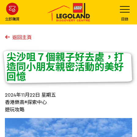
Skip
Toggle
Navigatio
to
main
立即購買
目錄
content
返回主頁
尖沙咀７個親子好去處，打
造同小朋友親密活動的美好
回憶
2024年11月22日 星期五
香港樂高®探索中心
遊玩攻略