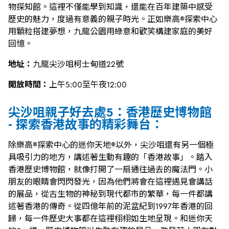
物探知館。這裡不僅能學到知識，還能在百年建築中感受
歷史的魅力，度過有意義的親子時光。正如樂高®探索中心
用顆粒搭建夢想，九龍公園用綠意和歡笑構建家庭的美好
回憶。
地址：
九龍尖沙咀柯士甸道22號
開放時間：
上午5:00至午夜12:00
尖沙咀親子好去處5：香港歷史博物館
- 探索香港故事的精彩舞台：
除樂高®探索中心的迷你天地®以外，尖沙咀還有另一個極
具吸引力的地方，講述著生動有趣的「香港故事」。踏入
香港歷史博物館，就像打開了一扇通往過去的魔法門。小
朋友的眼睛會閃閃發光，因為他們將會在這裡遇見會講話
的展品，從古生物的神秘到現代都市的繁華，每一件都講
述著香港的傳奇。從四億年前的泥盆紀到1997年香港的回
歸，每一件歷史大事都在這裡栩栩如生地呈現。和迷你天