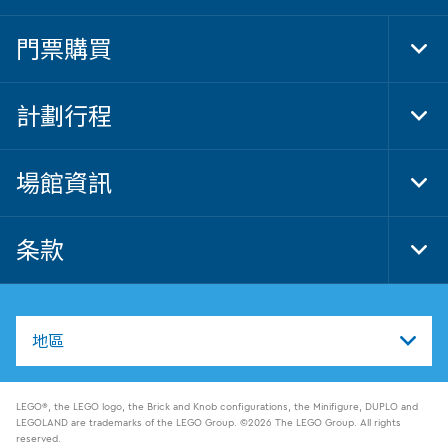
門票購買
Tog
Foo
Nav
計劃行程
Tog
Foo
Nav
場館資訊
Tog
Foo
Nav
条款
Tog
Foo
Nav
地區
LEGO®, the LEGO logo, the Brick and Knob configurations, the Minifigure, DUPLO and
LEGOLAND are trademarks of the LEGO Group. ©2026 The LEGO Group. All rights
reserved.