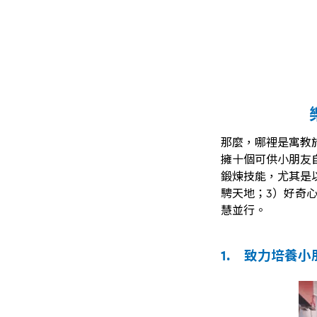
那麼，哪裡是寓教
擁十個可供小朋友
鍛煉技能，尤其是
騁天地；3）好奇
慧並行。
1. 致力培養