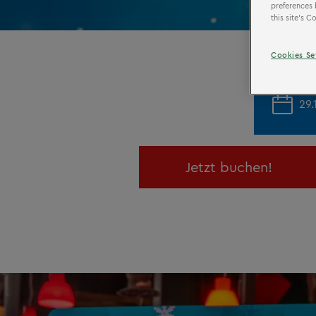
preferences 
this site’s 
Cookies Se
29.
Jetzt buchen!