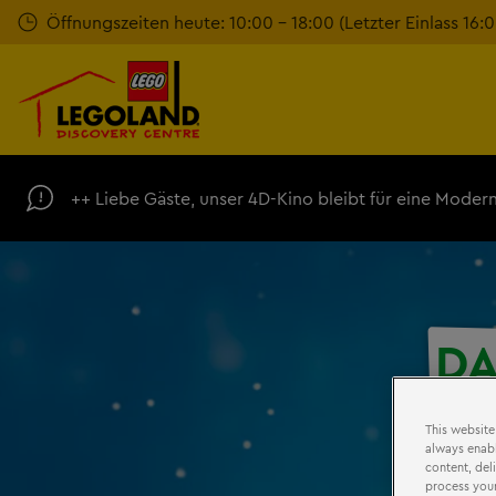
Zum
Öffnungszeiten heute: 10:00 - 18:00 (Letzter Einlass 16:0
Hauptinhalt
springen
++ Liebe Gäste, unser 4D-Kino bleibt für eine Modern
D
This website
always enabl
content, del
process your