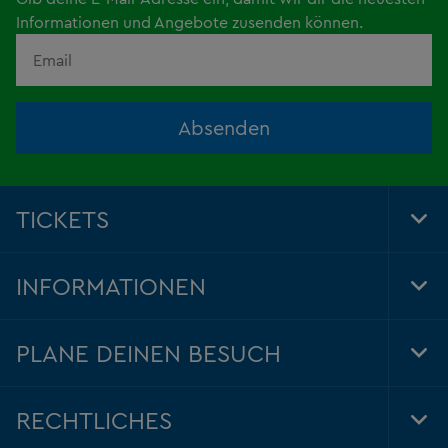
Informationen und Angebote zusenden können.
Absenden
TICKETS
Tog
Foo
Nav
INFORMATIONEN
Tog
Foo
Nav
PLANE DEINEN BESUCH
Tog
Foo
Nav
RECHTLICHES
Tog
Foo