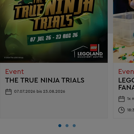
Event
Even
THE TRUE NINJA TRIALS
LEG
FAN
07.07.2026 bis 23.08.2026
1x 
18: