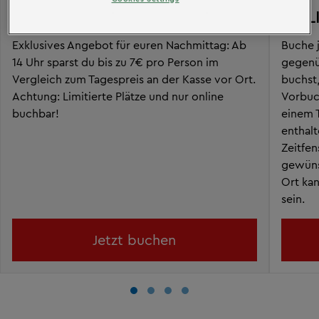
HAPPY HOUR TICKET
ONL
Exklusives Angebot für euren Nachmittag: Ab
Buche j
14 Uhr sparst du bis zu 7€ pro Person im
gegenüb
Vergleich zum Tagespreis an der Kasse vor Ort.
buchst,
Achtung: Limitierte Plätze und nur online
Vorbuch
buchbar!
einem T
enthal
Zeitfen
gewünsc
Ort kan
sein.
Jetzt buchen