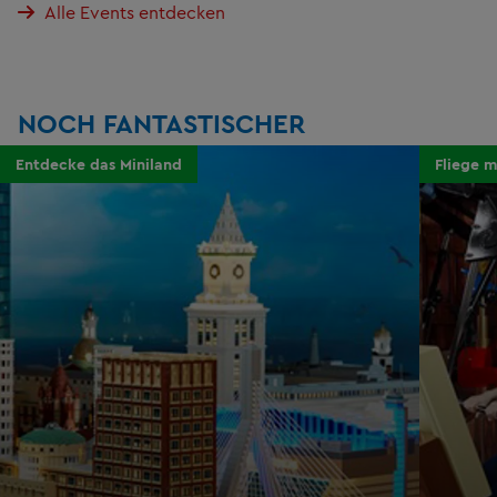
Alle Events entdecken
NOCH FANTASTISCHER
Entdecke das Miniland
Fliege m