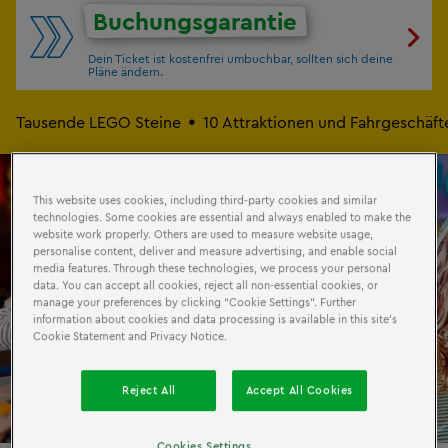
Buchungsgarantie
Dein Ticket ist kostenfrei umbuchbar, sollten sich deine
Pläne ändern.
Tausende LEGO Steine
10 Attraktionen und Fahrgeschäft
Ab 14:00 nur
ab 18€
This website uses cookies, including third-party cookies and similar
statt 25€
technologies. Some cookies are essential and always enabled to make the
website work properly. Others are used to measure website usage,
personalise content, deliver and measure advertising, and enable social
media features. Through these technologies, we process your personal
data. You can accept all cookies, reject all non-essential cookies, or
manage your preferences by clicking “Cookie Settings”. Further
information about cookies and data processing is available in this site’s
Cookie Statement and Privacy Notice.
Reject All
Accept All Cookies
Cookies Settings