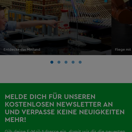
Entdecke das Miniland
Fliege mit
MELDE DICH FÜR UNSEREN
KOSTENLOSEN NEWSLETTER AN
UND VERPASSE KEINE NEUIGKEITEN
MEHR!
Gib deine E-Mail-Adresse ein, damit wir dir die neuesten