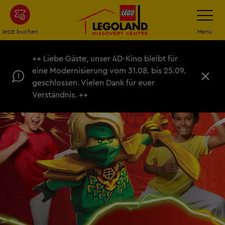
Zum
Navigatio
umschalt
Hauptinhalt
springen
Jetzt buchen
Menü
++ Liebe Gäste, unser 4D-Kino bleibt für
eine Modernisierung vom 31.08. bis 25.09.
S
geschlossen. Vielen Dank für euer
c
Verständnis. ++
h
l
i
e
ß
e
n