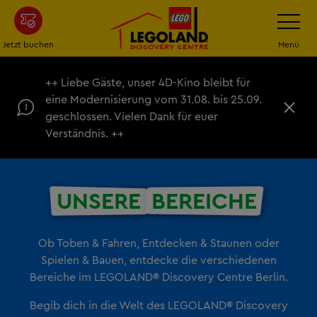
Zum
Navigatio
umschalt
Hauptinhalt
springen
Jetzt buchen
Menü
++ Liebe Gäste, unser 4D-Kino bleibt für
eine Modernisierung vom 31.08. bis 25.09.
S
geschlossen. Vielen Dank für euer
c
Verständnis. ++
h
l
i
e
ß
UNSERE
BEREICHE
e
n
Ob Toben & Fahren, Entdecken & Staunen oder
Spielen & Bauen, entdecke die verschiedenen
Bereiche im LEGOLAND® Discovery Centre Berlin.
Begib dich in die Welt des LEGOLAND® Discovery