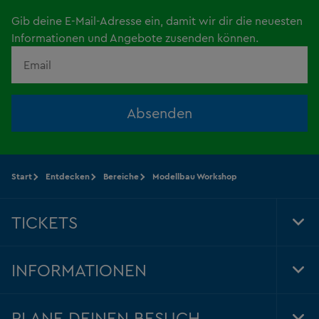
Gib deine E-Mail-Adresse ein, damit wir dir die neuesten
Informationen und Angebote zusenden können.
Absenden
Start
Entdecken
Bereiche
Modellbau Workshop
TICKETS
Tog
Foo
Nav
INFORMATIONEN
Tog
Foo
Nav
PLANE DEINEN BESUCH