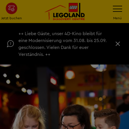
Zum
Navigatio
umschalt
Hauptinhalt
springen
Jetzt buchen
Menü
++ Liebe Gäste, unser 4D-Kino bleibt für
eine Modernisierung vom 31.08. bis 25.09.
S
geschlossen. Vielen Dank für euer
c
Verständnis. ++
h
l
i
e
ß
e
n