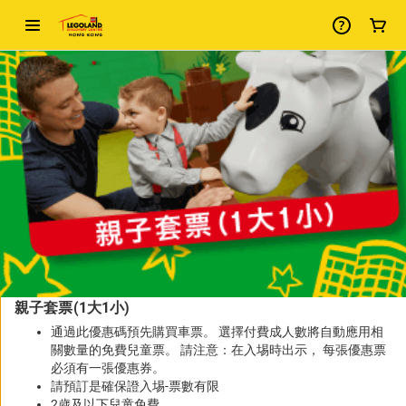
-
包
裝
親子套票(1大1小)
詳
通過此優惠碼預先購買車票。 選擇付費成人數將自動應用相
關數量的免費兒童票。 請注意：在入埸時出示， 每張優惠票
必須有一張優惠券。
請預訂是確保證入埸-票數有限
2歲及以下兒童免費