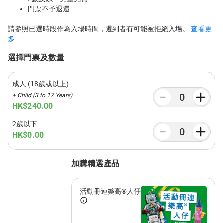
細
門票不予退還
資
請參照已選時段作為入場時間，遲到者有可能被拒絕入場。
查看更
多
選擇門票及數量
訊
成人 (18歲或以上)
+ Child (3 to 17 Years)
HK
$240.00
2歲以下
HK
$0.00
加購精選產品
活動冊連樂高®人仔