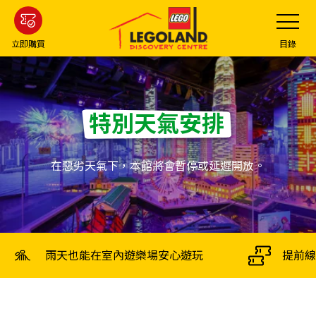
Skip
Toggle
Navigatio
to
main
立即購買
目錄
content
特別天氣安排
在惡劣天氣下，本館將會暫停或延遲開放。
雨天也能在室內遊樂場安心遊玩
提前線